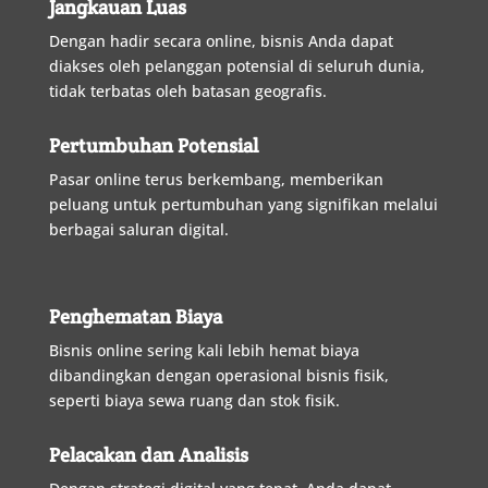
Jangkauan Luas
Dengan
hadir
secara
online
,
bisnis
Anda
dapat
diakses
oleh
pelanggan
potensial
di
seluruh
dunia
,
tidak
terbatas
oleh
batasan
geografis
.
Pertumbuhan Potensial
Pasar
online
terus
berkembang
,
memberikan
peluang
untuk
pertumbuhan
yang
signifikan
melalui
berbagai
saluran
digital
.
Penghematan Biaya
Bisnis
online
sering
kali
lebih
hemat
biaya
dibandingkan
dengan
operasional
bisnis
fisik
,
seperti
biaya
sewa
ruang
dan
stok
fisik
.
Pelacakan dan Analisis