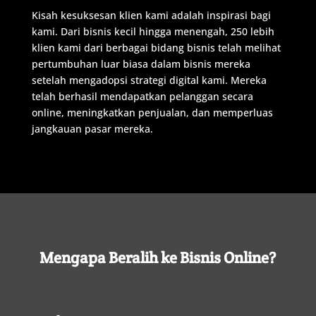
Kisah
kesuksesan
klien
kami
adalah
inspirasi
bagi
kami
.
Dari
bisnis
kecil
hingga
menengah
, 250 lebih
klien
kami
dari berbagai bidang bisnis
telah
melihat
pertumbuhan
luar
biasa
dalam
bisnis
mereka
setelah
mengadopsi
strategi
digital
kami
.
Mereka
telah
berhasil
mendapatkan
pelanggan
secara
online
,
meningkatkan
penjualan
,
dan
memperluas
jangkauan
pasar
mereka
.
Mengapa
Beralih
ke
Bisnis
Online
?