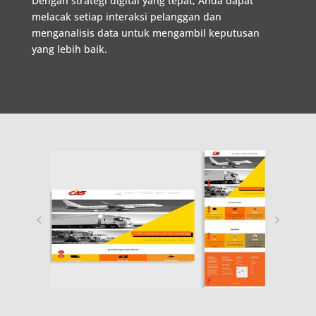
Dengan
strategi
digital
yang
tepat
,
Anda
dapat
melacak
setiap
interaksi
pelanggan
dan
menganalisis
data
untuk
mengambil
keputusan
yang
lebih
baik
.