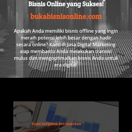
Bisnis
Online
yang
Sukses
!
bukabisnisonline.com
Apakah
Anda
memiliki
bisnis
offline
yang
ingin
meraih
potensi
lebih
besar
dengan
hadir
secara
online
?
Kami
di
Jasa
Digital
Marketing
siap
membantu
Anda
melakukan
transisi
mulus
dan
mengoptimalkan
bisnis
Anda
untuk
era
digital