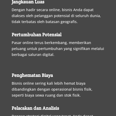
Jangkauan Luas
Dengan
hadir
secara
online
,
bisnis
Anda
dapat
diakses
oleh
pelanggan
potensial
di
seluruh
dunia
,
tidak
terbatas
oleh
batasan
geografis
.
Pertumbuhan Potensial
Pasar
online
terus
berkembang
,
memberikan
peluang
untuk
pertumbuhan
yang
signifikan
melalui
berbagai
saluran
digital
.
Penghematan Biaya
Bisnis
online
sering
kali
lebih
hemat
biaya
dibandingkan
dengan
operasional
bisnis
fisik
,
seperti
biaya
sewa
ruang
dan
stok
fisik
.
Pelacakan dan Analisis