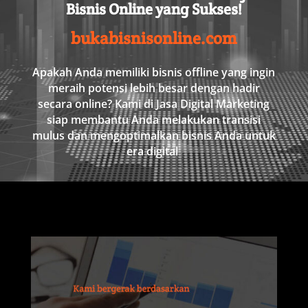
Bisnis
Online
yang
Sukses
!
bukabisnisonline.com
Apakah
Anda
memiliki
bisnis
offline
yang
ingin
meraih
potensi
lebih
besar
dengan
hadir
secara
online
?
Kami
di
Jasa
Digital
Marketing
siap
membantu
Anda
melakukan
transisi
mulus
dan
mengoptimalkan
bisnis
Anda
untuk
era
digital