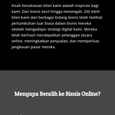
Kisah
kesuksesan
klien
kami
adalah
inspirasi
bagi
kami
.
Dari
bisnis
kecil
hingga
menengah
, 250 lebih
klien
kami
dari berbagai bidang bisnis
telah
melihat
pertumbuhan
luar
biasa
dalam
bisnis
mereka
setelah
mengadopsi
strategi
digital
kami
.
Mereka
telah
berhasil
mendapatkan
pelanggan
secara
online
,
meningkatkan
penjualan
,
dan
memperluas
jangkauan
pasar
mereka
.
Mengapa
Beralih
ke
Bisnis
Online
?