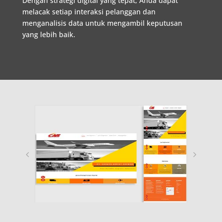
Dengan
strategi
digital
yang
tepat
,
Anda
dapat
melacak
setiap
interaksi
pelanggan
dan
menganalisis
data
untuk
mengambil
keputusan
yang
lebih
baik
.